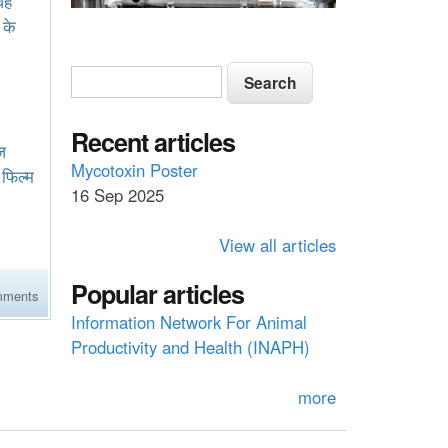
वह
 के
S
S
e
e
a
a
Recent articles
r
ज
c
r
Mycotoxin Poster
फिल्म
h
16 Sep 2025
c
h
View all articles
f
Popular articles
o
mments
Information Network For Animal
r
Productivity and Health (INAPH)
m
more