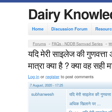
Dairy Knowle
M
Home
Discussion Forum
Resourc
a
i
Y
Forums
»
FAQs - NDDB Samvad Series
»
सा
n
यदि मेरी साइलेज की गुणवत्ता
o
m
u
मात्रा क्या है ? क्या वह सही 
e
a
r
n
Log in
or
register
to post comments
e
u
7 August, 2020 - 17:25
h
subhanwesh
यदि मेरी साइलेज की गुणवत्ता
e
r
अधिक खिलाने पर ...