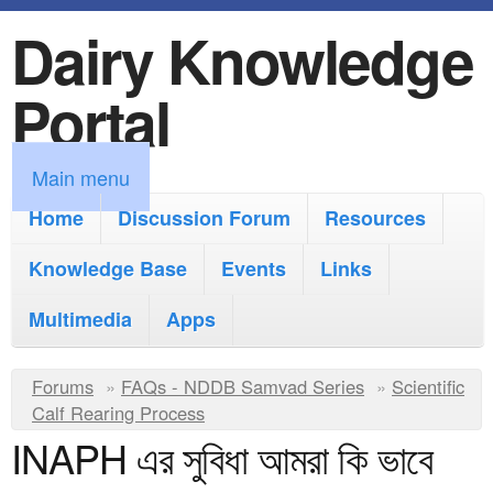
Dairy Knowledge
S
k
Portal
i
p
M
Main menu
t
a
Home
Discussion Forum
Resources
o
i
Knowledge Base
m
Events
Links
n
a
Multimedia
Apps
m
i
e
Y
Forums
»
FAQs - NDDB Samvad Series
n
»
Scientific
n
Calf Rearing Process
o
c
INAPH এর সুবিধা আমরা কি ভাবে
u
u
o