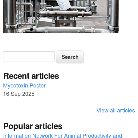
S
S
e
e
a
Recent articles
a
r
c
Mycotoxin Poster
r
h
16 Sep 2025
c
h
View all articles
f
Popular articles
o
Information Network For Animal Productivity and