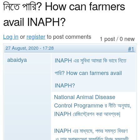
a
নিতে পারি? How can farmers
n
r
t
avail INAPH?
e
e
h
Log in
or
register
to post comments
n
1 post / 0 new
e
27 August, 2020 - 17:28
#1
t
r
abaidya
e
INAPH এর সুবিধা আমরা কি ভাবে নিতে
পারি? How can farmers avail
INAPH?
National Animal Disease
Control Programme র নীতি অনুযায়,
INAPH রেজিস্ট্রেশন করা আবশ্যক|
INAPH এর মাধ্যমে, পশুর সমস্ত বিবরণ
ও তার স্বাস্থ্যসেবা সম্পর্কিত বিশদ সময়সূচী,